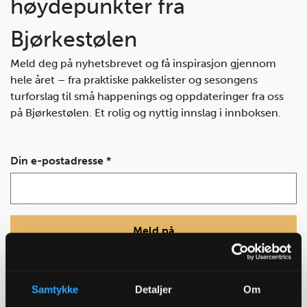
høydepunkter fra
Bjørkestølen
Meld deg på nyhetsbrevet og få inspirasjon gjennom
hele året – fra praktiske pakkelister og sesongens
turforslag til små happenings og oppdateringer fra oss
på Bjørkestølen. Et rolig og nyttig innslag i innboksen.
Din e-postadresse *
Meld på
Ved å melde deg på vårt nyhetsbrev godtar du at vi lagrer din e-postadresse
og benytter den til utsending av nyhetsbrev med informasjon og tilbud fra
oss. Vi vil ikke dele eller selge e-postadressen din til andre.
Samtykke
Detaljer
Om