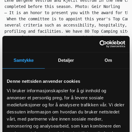
Lene Bergene Vestrom and Kjetil Vestrom in the new caf
completed before this season. Photo: Geir Norling

– It is an honor to present you with the award for thi
 When the committee is to appoint this year's Top Camp
several criteria such as accessibility, hospitality, s
profiling and facilities. We have 80 Top Camping sites
– One of the committee members said that it was the mo
been to. And that is saying a lot, because he has been
Unfortunately, we ourselves drove over the mountain fr
 it a pure transport stage. I think we will plan a lit
Samtykke
Detaljer
Om
Denne nettsiden anvender cookies
Vi bruker informasjonskapsler for å gi innhold og
annonser et personlig preg, for å levere sosiale
mediefunksjoner og for å analysere trafikken vår. Vi deler
dessuten informasjon om hvordan du bruker nettstedet
vårt, med partnerne våre innen sosiale medier,
annonsering og analysearbeid, som kan kombinere den